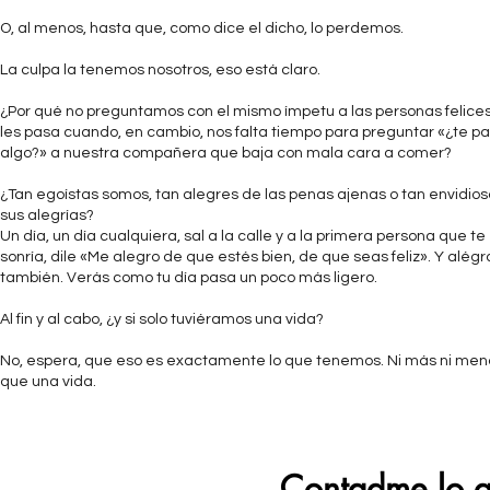
O, al menos, hasta que, como dice el dicho, lo perdemos.
La culpa la tenemos nosotros, eso está claro.
¿Por qué no preguntamos con el mismo ímpetu a las personas felice
les pasa cuando, en cambio, nos falta tiempo para preguntar «¿te p
algo?» a nuestra compañera que baja con mala cara a comer?
¿Tan egoístas somos, tan alegres de las penas ajenas o tan envidio
sus alegrías?
Un día, un día cualquiera, sal a la calle y a la primera persona que te
sonría, dile «Me alegro de que estés bien, de que seas feliz». Y alégr
también. Verás como tu día pasa un poco más ligero.
Al fin y al cabo, ¿y si solo tuviéramos una vida?
No, espera, que eso es exactamente lo que tenemos. Ni más ni men
que una vida.
Contadme lo q